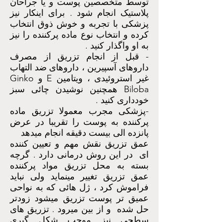
توسط متخصصین پوست و یا جراحان
پلاستیک انجام شود . برای اینکار نیز
پزشکی با تجربه و خوش ذوق انتخاب
کرده و انتخاب نوع ماده پرکننده را نیز
به او واگذار کنید .
- قبل از انجام تزریق از مصرف
داروهای آسپیرین ، داروهای ضد التهاب
غیر استروئیدی ، ویتامین E و Ginko
Biloba همچنین نوشیدن چائی سبز
خودداری کنید .
-پزشکی مجرب معمولا تزریق ماده
پرکننده به پوست را تقریبا در عرض
پانزده الی بیست دقیقه انجام میدهد
عمق تزریق نقش مهم و تعیین کننده
ای در این روش درمانی دارد . گرچه
بسته به محل تزریق مواد پرکننده
عمق تزریق تغییر مینماید ولی نباید
فراموش کرد ، ژل هائی که به نواحی
عمیق تر پوست تزریق میشود زودتر
حل شده و از بین میرود . تزریق های
سطحی نیز موجب شکل گیری