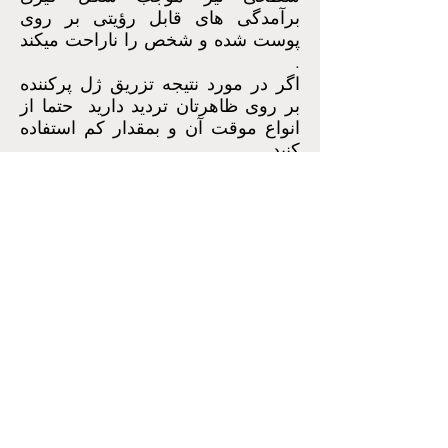
برآمدگی های قابل رؤیتی بر روی
پوست شده و شخص را ناراحت میکند
.
اگر در مورد نتیجه تزریق ژل پرکننده
بر روی ظاهرتان تردید دارید حتما از
انواع موقت آن و بمقدار کم استفاده
کنید .
تزریق ژل های پرکننده دردناک نیستند
ولی اگر آستانه درد شما پائین بوده و
حساس هستید قبل از تزریق حتما از
روشهای های بیحسی موضعی بهره
جوئید . بعنوان مثال 20 دقیقه قبل از
تزریق میتوانید کرم EMLA را روی
ناحیه مورد نظر مالیده و رویش را
بپوشانید.
اگر بعد از تزریق ناحیه مورد نظر را با
یخ ویا هوای سرد خنک کنید احتمال
بوجود آمدن تورم و کبودی را در آن
کمتر خواهید کرد .
اگز بعد از تزریق شکل گیری گوی های