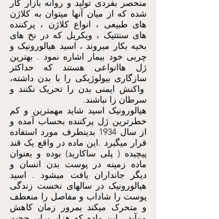
منحصر بفردی تولید و روانه بازار کار
شده که از میان آنها میتوان به کلاژن
های طبیعی ، انواع کلاژن ، پرکننده
های سنتتیک ، ویکریل که در نخ های
بخیه بکار میروند ، اسید هیالورونیک و
چربی خود بیمار اشاره نمود . بهترین
ژل هاانواعی هستند که حداکثر
سازگاری بیولوژیکی را با بدن داشته،
واکنش ایمنی بدن را تحریک نکنند و
سرطان زا نباشند.
هیالورونیک اسید شاید مهمترین و کم
خطرترین ژل پرکننده بحساب آمده و
از سال 1934 بدینطرف مورد استفاده
قرار میگیرد .این ماده در واقع یک قند
پیچیده ( پلی ساکارید) بوده و بعنوان
ماده زمینه در پوست بدن انسان و
دیگر جانداران یافت میشود . اسید
هیالورونیک در سالهای نخست زندگی
پوست را شاداب و مفاصل را منعطف
و متحرک میکند بمرور زمان کاهش
مییآبد . این ماده که هزار برابر حجیم