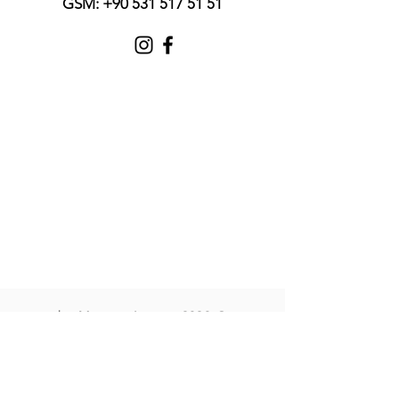
GSM:
+90 531 517 51 51
© 2023 by Maggie Louise
تمامی حقوق برای کلینیک تخصصی دکتر
آرمین مشتاق گوهری محفوظ می باشد.