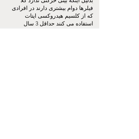
بدلیل اینکه بینی حرکتی ندارد کلا
فیلرها دوام بیشتری دارند در افرادی
که از کلسیم هیدروکسی اپتات
استفاده می کنند حداقل 3 سال
وژویدرم تا 2 سال باقی می ماند .
Yıldızevler Mahallesi, 709.Sokak
,No:2/13
Turan Güneş Bulvarı , Çankaya,
Ankara
arminmustak@gmail.com
GSM:
+90 531 517 51 51